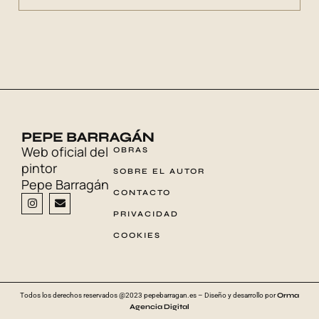
Web oficial del
OBRAS
pintor
SOBRE EL AUTOR
Pepe Barragán
CONTACTO
I
E
n
n
PRIVACIDAD
s
v
t
e
COOKIES
a
l
g
o
r
p
a
e
m
Todos los derechos reservados @2023 pepebarragan.es – Diseño y desarrollo por
Orma
Agencia Digital